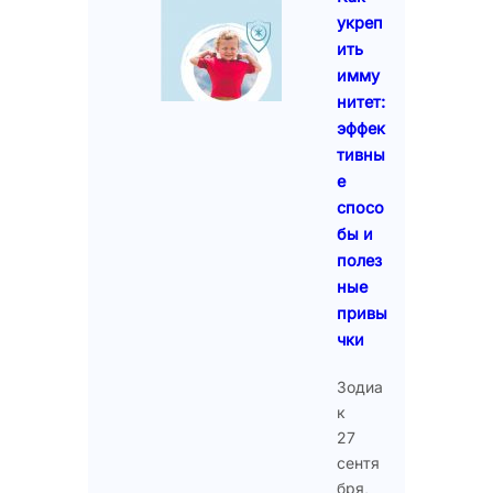
укреп
ить
имму
нитет:
эффек
тивны
е
спосо
бы и
полез
ные
привы
чки
Зодиа
к
27
сентя
бря,