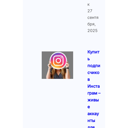
к
27
сентя
бря,
2025
Купит
ь
подпи
счико
в
Инста
грам –
живы
е
аккау
нты
для