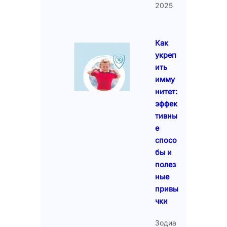
2025
Как
укреп
ить
имму
нитет:
эффек
тивны
е
спосо
бы и
полез
ные
привы
чки
Зодиа