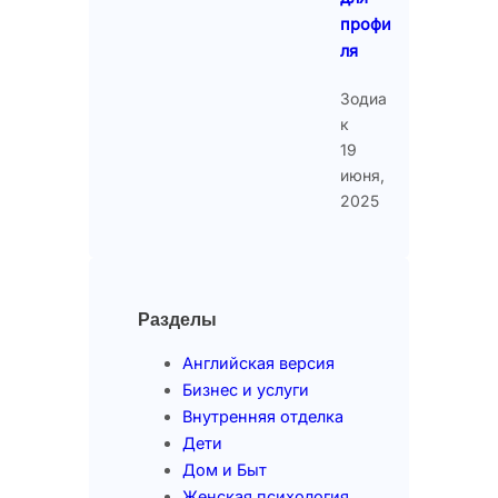
профи
ля
Зодиа
к
19
июня,
2025
Разделы
Английская версия
Бизнес и услуги
Внутренняя отделка
Дети
Дом и Быт
Женская психология