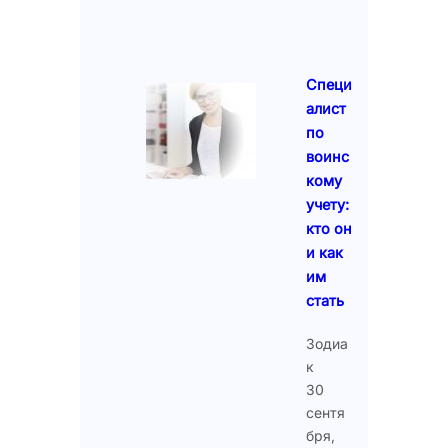
Специ
алист
по
воинс
кому
учету:
кто он
и как
им
стать
Зодиа
к
30
сентя
бря,