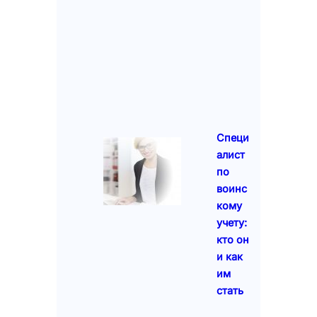
Специ
алист
по
воинс
кому
учету:
кто он
и как
им
стать