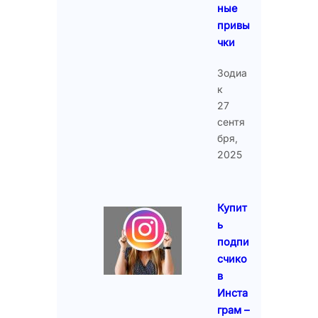
ные
привы
чки
Зодиа
к
27
сентя
бря,
2025
Купит
ь
подпи
счико
в
Инста
грам –