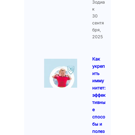
Зодиа
к
30
сентя
бря,
2025
Как
укреп
ить
имму
нитет:
эффек
тивны
е
спосо
бы и
полез