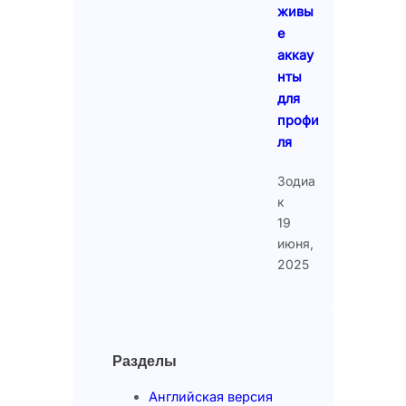
живы
е
аккау
нты
для
профи
ля
Зодиа
к
19
июня,
2025
Разделы
Английская версия