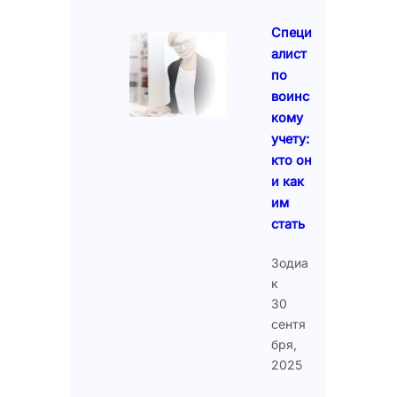
Специ
алист
по
воинс
кому
учету:
кто он
и как
им
стать
Зодиа
к
30
сентя
бря,
2025