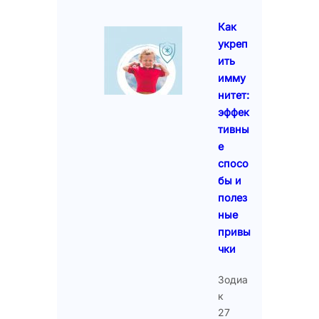
Как
укреп
ить
имму
нитет:
эффек
тивны
е
спосо
бы и
полез
ные
привы
чки
Зодиа
к
27