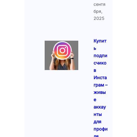
сентя
бря,
2025
Купит
ь
подпи
счико
в
Инста
грам –
живы
е
аккау
нты
для
профи
ля