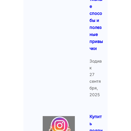
е
спосо
бы и
полез
ные
привы
чки
Зодиа
к
27
сентя
бря,
2025
Купит
ь
подпи