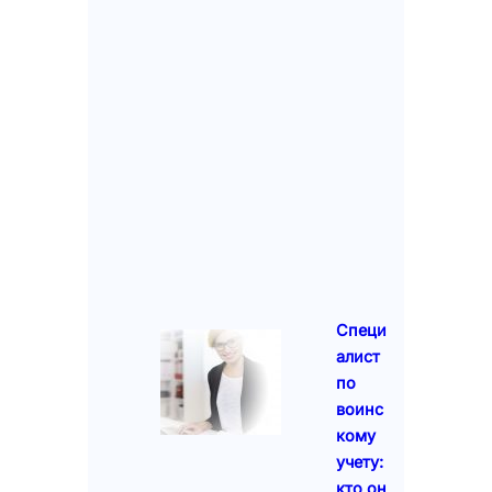
Специ
алист
по
воинс
кому
учету:
кто он