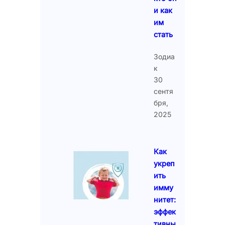
и как
им
стать
Зодиа
к
30
сентя
бря,
2025
Как
укреп
ить
имму
нитет:
эффек
тивны