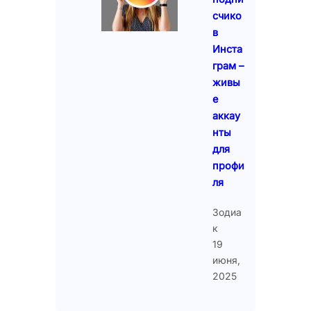
счико
в
Инста
грам –
живы
е
аккау
нты
для
профи
ля
Зодиа
к
19
июня,
2025