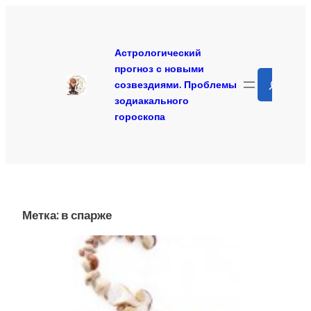
Перейти
к
содержимому
Астрологический
прогноз с новыми
Search
созвездиями. Проблемы
зодиакального
гороскопа
Метка:
в спарже