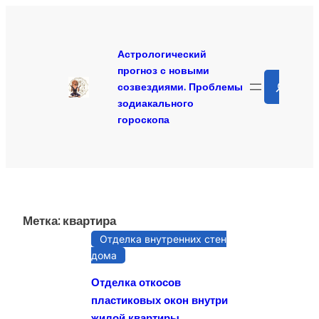
Перейти
к
содержимому
Астрологический
прогноз с новыми
Search
созвездиями. Проблемы
зодиакального
гороскопа
Метка:
квартира
Отделка внутренних стен
дома
Отделка откосов
пластиковых окон внутри
жилой квартиры