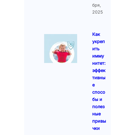
бря,
2025
Как
укреп
ить
имму
нитет:
эффек
тивны
е
спосо
бы и
полез
ные
привы
чки