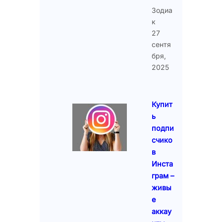
Зодиа
к
27
сентя
бря,
2025
Купит
ь
подпи
счико
в
Инста
грам –
живы
е
аккау