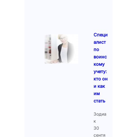
Специ
алист
по
воинс
кому
учету:
кто он
и как
им
стать
Зодиа
к
30
сентя