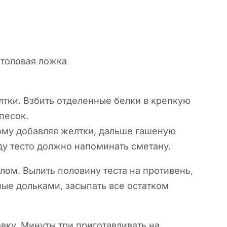
столовая ложка
лтки. Взбить отделенные белки в крепкую
песок.
ому добавляя желтки, дальше гашеную
ду тесто должно напоминать сметану.
ом. Вылить половину теста на противень,
ые дольками, засыпать все остатком
вку. Минуты три приготавливать на