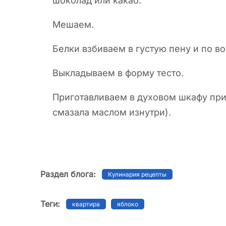
шоколад или какао.
Мешаем.
Белки взбиваем в густую пену и по в
Выкладываем в форму тесто.
Приготавливаем в духовом шкафу при 
смазала маслом изнутри).
Раздел блога:
Кулинария рецепты
Теги:
квартира
яблоко