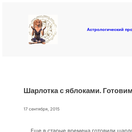
Перейти
к
содержимому
Астрологический про
Шарлотка с яблоками. Готовим
17 сентября, 2015
Еще в старые времена готовили шарло