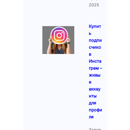
2025
Купит
ь
подпи
счико
в
Инста
грам –
живы
е
аккау
нты
для
профи
ля
Зодиа