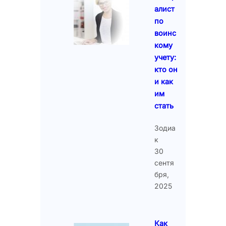
алист
по
воинс
кому
учету:
кто он
и как
им
стать
Зодиа
к
30
сентя
бря,
2025
Как