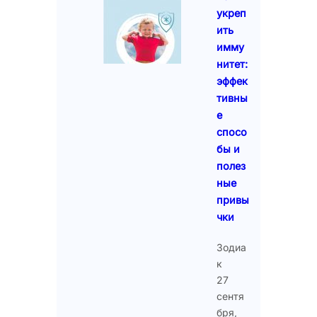
укреп
ить
имму
нитет:
эффек
тивны
е
спосо
бы и
полез
ные
привы
чки
Зодиа
к
27
сентя
бря,