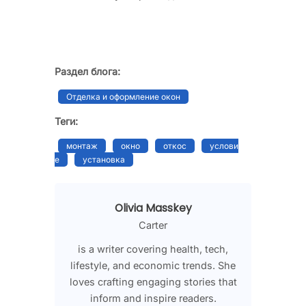
Раздел блога:
Отделка и оформление окон
Теги:
монтаж
окно
откос
услови
е
установка
Olivia Masskey
Carter
is a writer covering health, tech,
lifestyle, and economic trends. She
loves crafting engaging stories that
inform and inspire readers.