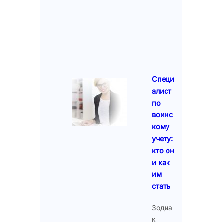
Специ
алист
по
воинс
кому
учету:
кто он
и как
им
стать
Зодиа
к