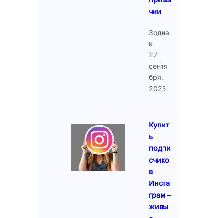
чки
Зодиа
к
27
сентя
бря,
2025
Купит
ь
подпи
счико
в
Инста
грам –
живы