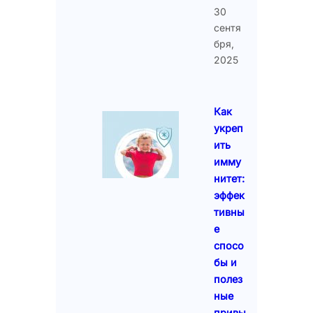
30
сентя
бря,
2025
Как
укреп
ить
имму
нитет:
эффек
тивны
е
спосо
бы и
полез
ные
привы