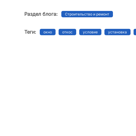
Раздел блога:
Строительство и ремонт
Теги:
окно
откос
условие
установка