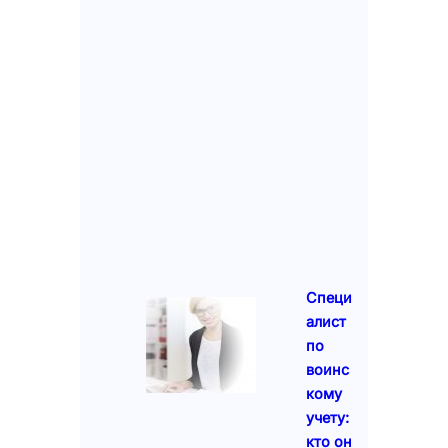
Специ
алист
по
воинс
кому
учету:
кто он