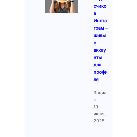
счико
в
Инста
грам –
живы
е
аккау
нты
для
профи
ля
Зодиа
к
19
июня,
2025