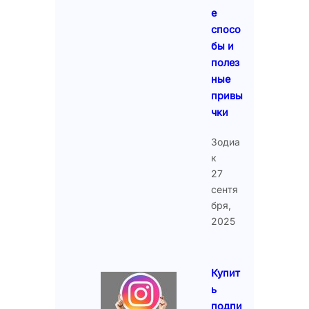
е
спосо
бы и
полез
ные
привы
чки
Зодиа
к
27
сентя
бря,
2025
Купит
ь
подпи