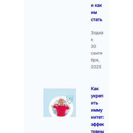
и как
им
стать
Зодиа
к
30
сентя
бря,
2025
Как
укреп
ить
имму
нитет:
эффек
тивны