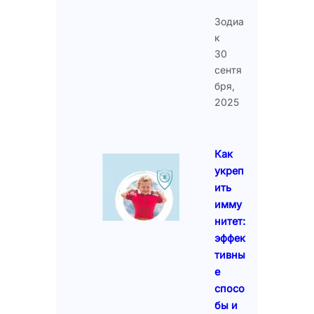
Зодиа
к
30
сентя
бря,
2025
Как
укреп
ить
имму
нитет:
эффек
тивны
е
спосо
бы и