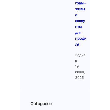
грам –
живы
е
аккау
нты
для
профи
ля
Зодиа
к
19
июня,
2025
Categories