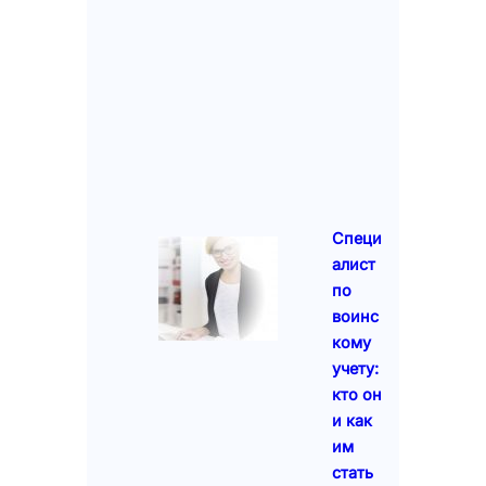
Специ
алист
по
воинс
кому
учету:
кто он
и как
им
стать