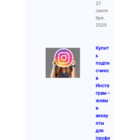
27
сентя
бря,
2025
Купит
ь
подпи
счико
в
Инста
грам –
живы
е
аккау
нты
для
профи