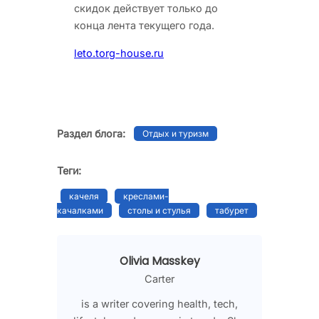
скидок действует только до
конца лента текущего года.
leto.torg-house.ru
Раздел блога:
Отдых и туризм
Теги:
качеля
креслами-
качалками
столы и стулья
табурет
Olivia Masskey
Carter
is a writer covering health, tech,