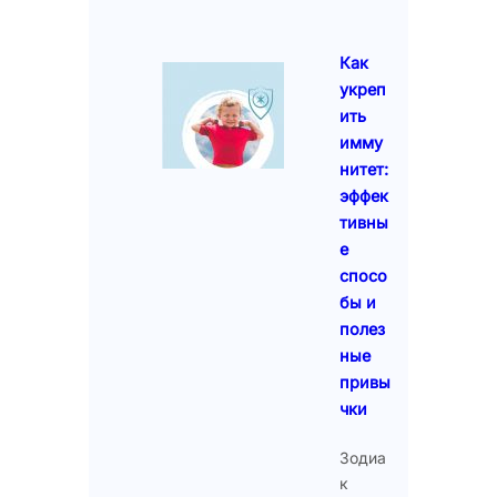
Как
укреп
ить
имму
нитет:
эффек
тивны
е
спосо
бы и
полез
ные
привы
чки
Зодиа
к