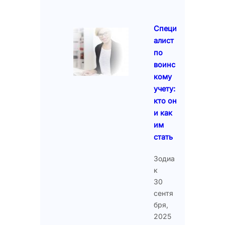
Специ
алист
по
воинс
кому
учету:
кто он
и как
им
стать
Зодиа
к
30
сентя
бря,
2025