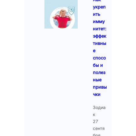
укреп
ить
имму
нитет:
эффек
тивны
е
спосо
бы и
полез
ные
привы
чки
Зодиа
к
27
сентя
бря,