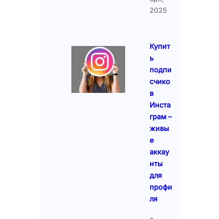
2025
Купит
ь
подпи
счико
в
Инста
грам –
живы
е
аккау
нты
для
профи
ля