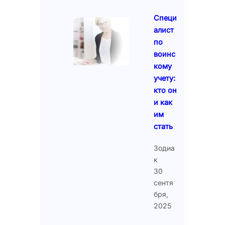
Специ
алист
по
воинс
кому
учету:
кто он
и как
им
стать
Зодиа
к
30
сентя
бря,
2025