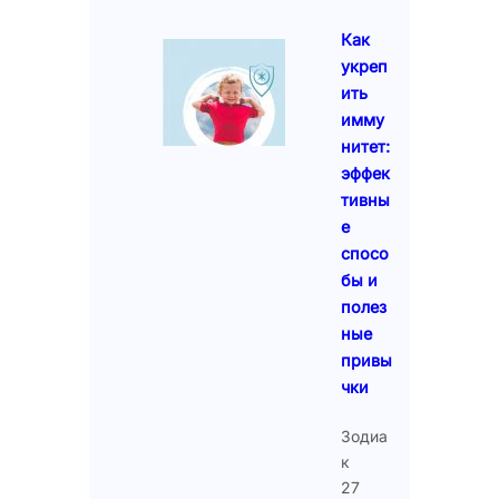
Как
укреп
ить
имму
нитет:
эффек
тивны
е
спосо
бы и
полез
ные
привы
чки
Зодиа
к
27