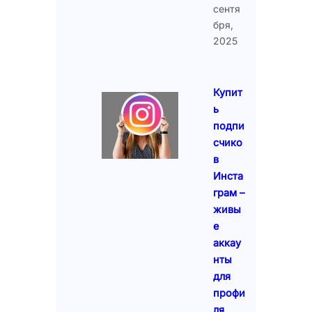
сентя
бря,
2025
Купит
ь
подпи
счико
в
Инста
грам –
живы
е
аккау
нты
для
профи
ля