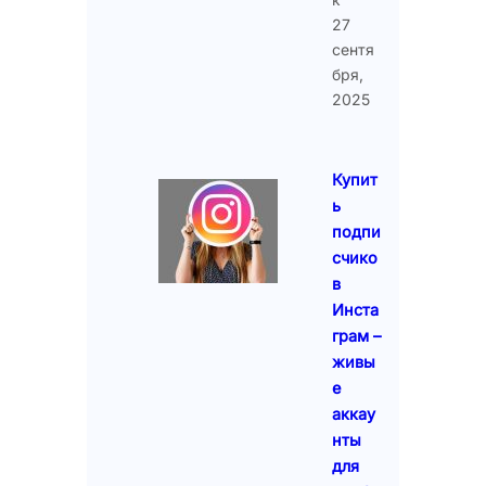
27
сентя
бря,
2025
Купит
ь
подпи
счико
в
Инста
грам –
живы
е
аккау
нты
для