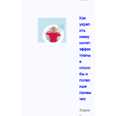
Как
укреп
ить
имму
нитет:
эффек
тивны
е
спосо
бы и
полез
ные
привы
чки
Зодиа
к