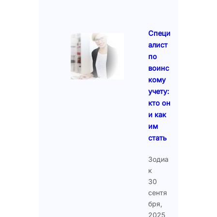
Специ
алист
по
воинс
кому
учету:
кто он
и как
им
стать
Зодиа
к
30
сентя
бря,
2025