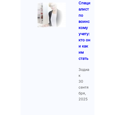
Специ
алист
по
воинс
кому
учету:
кто он
и как
им
стать
Зодиа
к
30
сентя
бря,
2025