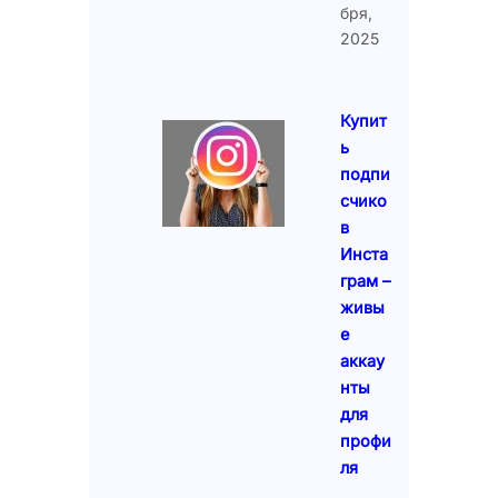
бря,
2025
Купит
ь
подпи
счико
в
Инста
грам –
живы
е
аккау
нты
для
профи
ля