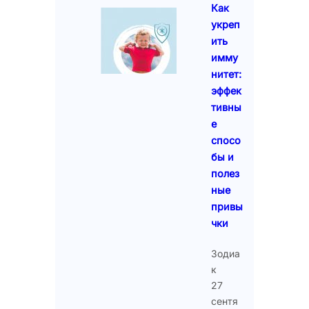
Как
укреп
ить
имму
нитет:
эффек
тивны
е
спосо
бы и
полез
ные
привы
чки
Зодиа
к
27
сентя