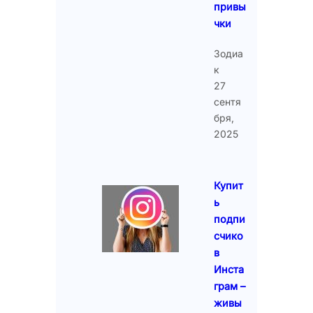
привы
чки
Зодиа
к
27
сентя
бря,
2025
Купит
ь
подпи
счико
в
Инста
грам –
живы