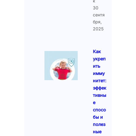
к
30
сентя
бря,
2025
Как
укреп
ить
имму
нитет:
эффек
тивны
е
спосо
бы и
полез
ные