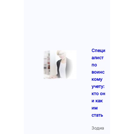
Специ
алист
по
воинс
кому
учету:
кто он
и как
им
стать
Зодиа