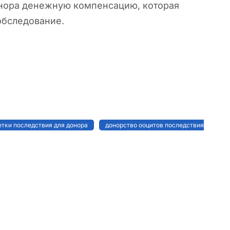
онора денежную компенсацию, которая
обследование.
етки последствия для донора
донорство ооцитов последствия