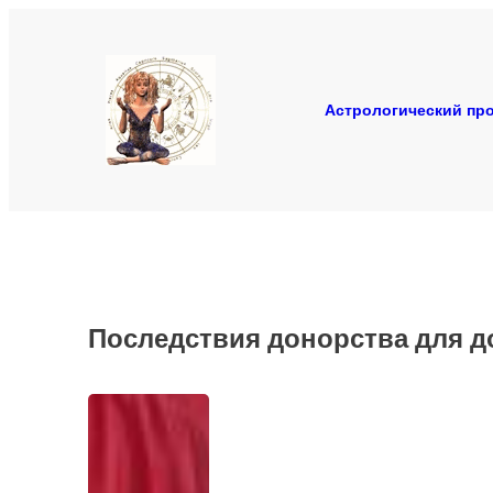
Перейти
к
содержимому
Астрологический про
Последствия донорства для д