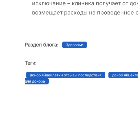
исключение – клиника получает от д
возмещает расходы на проведенное 
Раздел блога:
Здоровье
Теги:
донор яйцеклетки отзывы последствия
донор яйцекл
для донора