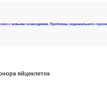
гноз с новыми созвездиями. Проблемы зодиакального горос
онора яйцеклеток