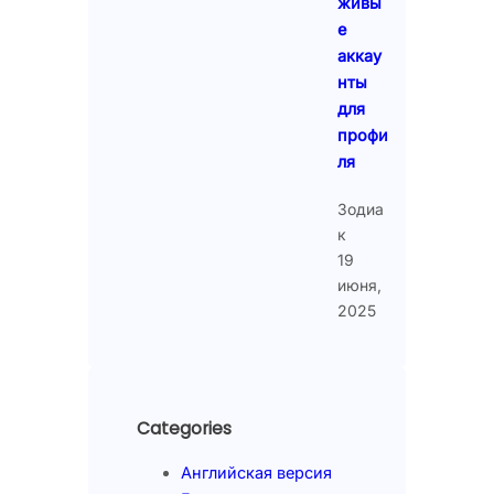
живы
е
аккау
нты
для
профи
ля
Зодиа
к
19
июня,
2025
Categories
Английская версия