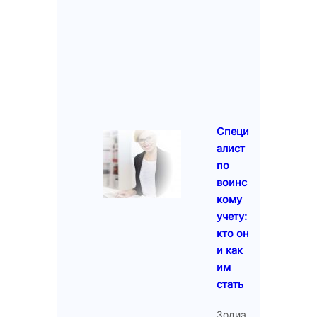
Специ
алист
по
воинс
кому
учету:
кто он
и как
им
стать
Зодиа