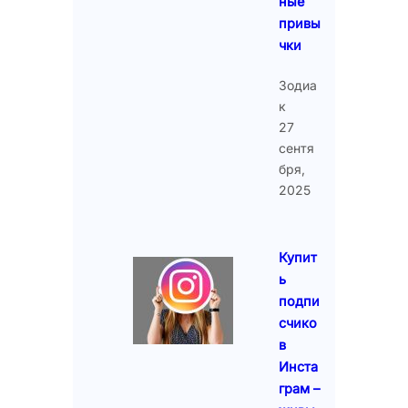
ные
привы
чки
Зодиа
к
27
сентя
бря,
2025
Купит
ь
подпи
счико
в
Инста
грам –