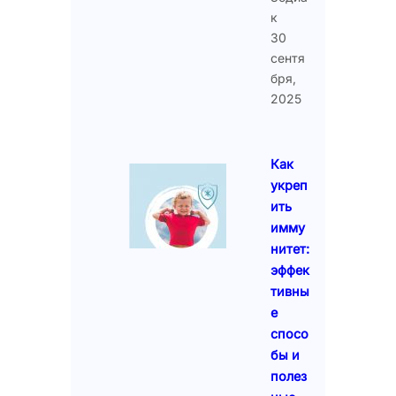
к
30
сентя
бря,
2025
Как
укреп
ить
имму
нитет:
эффек
тивны
е
спосо
бы и
полез