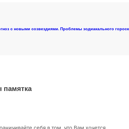
гноз с новыми созвездиями. Проблемы зодиакального горос
 памятка
аничивайте себя в том, что Вам хочется