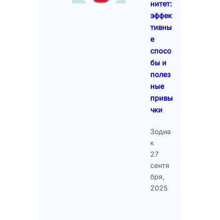
нитет:
эффек
тивны
е
спосо
бы и
полез
ные
привы
чки
Зодиа
к
27
сентя
бря,
2025