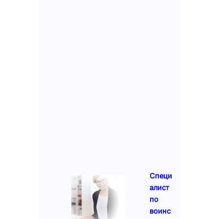
Специ
алист
по
воинс