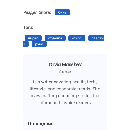
Раздел блога:
Окна
Теги:
видео
отделка
откос
пласти
к
рука
Olivia Masskey
Carter
is a writer covering health, tech,
lifestyle, and economic trends. She
loves crafting engaging stories that
inform and inspire readers.
Последние