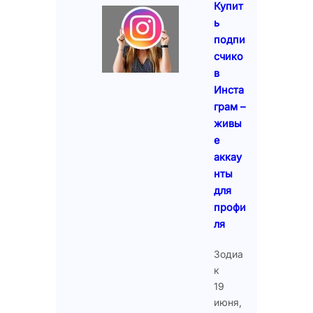
Купит
ь
подпи
счико
в
Инста
грам –
живы
е
аккау
нты
для
профи
ля
Зодиа
к
19
июня,