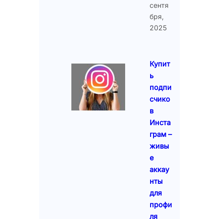
сентя
бря,
2025
Купит
ь
подпи
счико
в
Инста
грам –
живы
е
аккау
нты
для
профи
ля