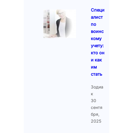
Специ
алист
по
воинс
кому
учету:
кто он
и как
им
стать
Зодиа
к
30
сентя
бря,
2025