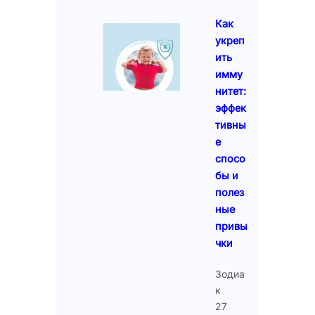
Как
укреп
ить
имму
нитет:
эффек
тивны
е
спосо
бы и
полез
ные
привы
чки
Зодиа
к
27