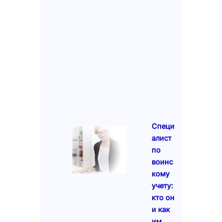
Специ
алист
по
воинс
кому
учету:
кто он
и как
им