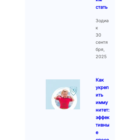
стать
Зодиа
к
30
сентя
бря,
2025
Как
укреп
ить
имму
нитет:
эффек
тивны
е
спосо