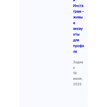
Инста
грам –
живы
е
аккау
нты
для
профи
ля
Зодиа
к
19
июня,
2025