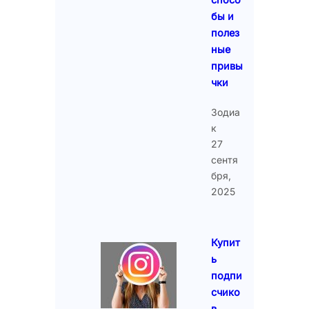
бы и
полез
ные
привы
чки
Зодиа
к
27
сентя
бря,
2025
Купит
ь
подпи
счико
в