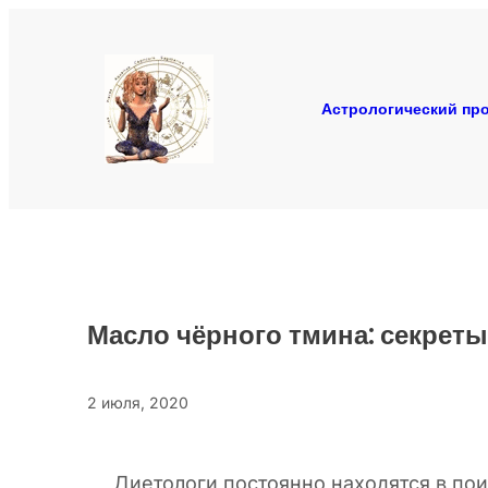
Перейти
к
содержимому
Астрологический про
Масло чёрного тмина: секреты
2 июля, 2020
Диетологи постоянно находятся в пои