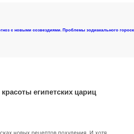
гноз с новыми созвездиями. Проблемы зодиакального горос
 красоты египетских цариц
сках новых рецептов похудения. И хотя