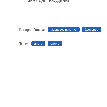
тмина для похудения
Раздел блога:
Здоровое питание
Здоровье
Теги:
диета
масло