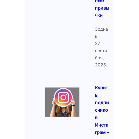
ные
привы
чки
Зодиа
к
27
сентя
бря,
2025
Купит
ь
подпи
счико
в
Инста
грам –