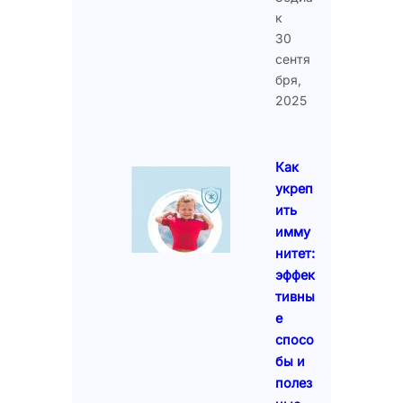
к
30
сентя
бря,
2025
Как
укреп
ить
имму
нитет:
эффек
тивны
е
спосо
бы и
полез