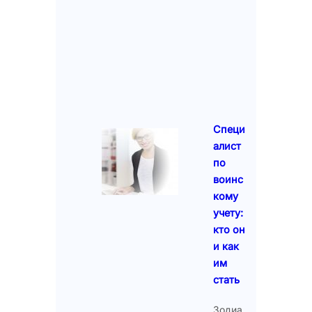
Специ
алист
по
воинс
кому
учету:
кто он
и как
им
стать
Зодиа