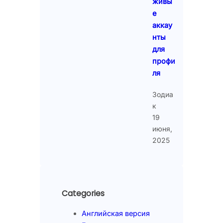
живы
е
аккау
нты
для
профи
ля
Зодиа
к
19
июня,
2025
Categories
Английская версия