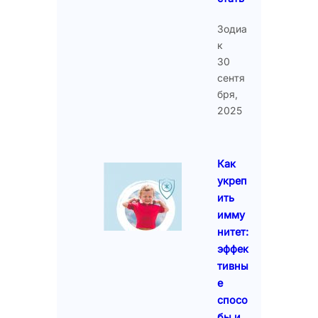
Зодиа
к
30
сентя
бря,
2025
Как
укреп
ить
имму
нитет:
эффек
тивны
е
спосо
бы и