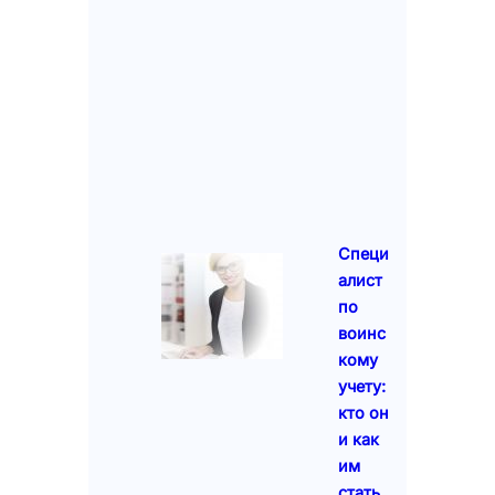
Специ
алист
по
воинс
кому
учету:
кто он
и как
им
стать