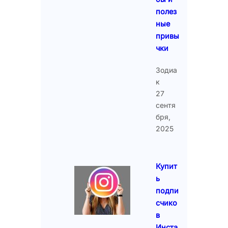
полез
ные
привы
чки
Зодиа
к
27
сентя
бря,
2025
Купит
ь
подпи
счико
в
Инста