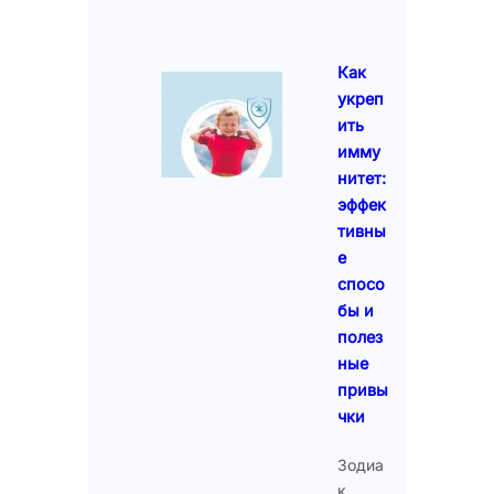
Как
укреп
ить
имму
нитет:
эффек
тивны
е
спосо
бы и
полез
ные
привы
чки
Зодиа
к