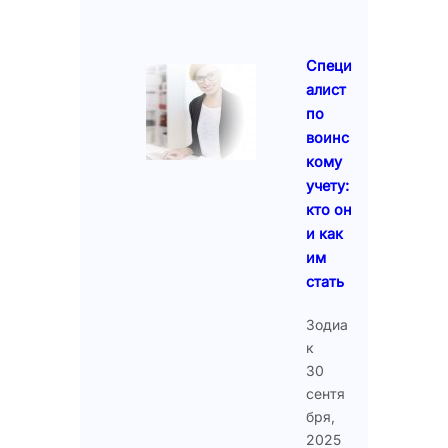
Специ
алист
по
воинс
кому
учету:
кто он
и как
им
стать
Зодиа
к
30
сентя
бря,
2025