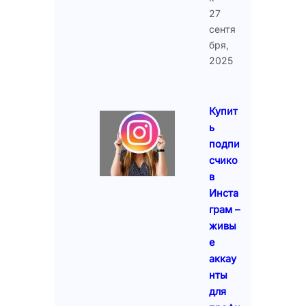
27
сентя
бря,
2025
Купит
ь
подпи
счико
в
Инста
грам –
живы
е
аккау
нты
для