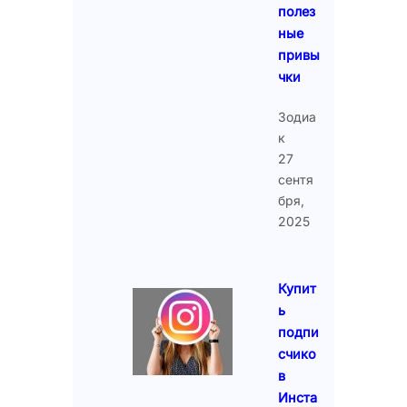
полез
ные
привы
чки
Зодиа
к
27
сентя
бря,
2025
Купит
ь
подпи
счико
в
Инста