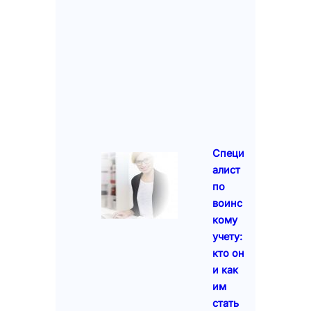
Специ
алист
по
воинс
кому
учету:
кто он
и как
им
стать