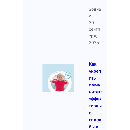
Зодиа
к
30
сентя
бря,
2025
Как
укреп
ить
имму
нитет:
эффек
тивны
е
спосо
бы и