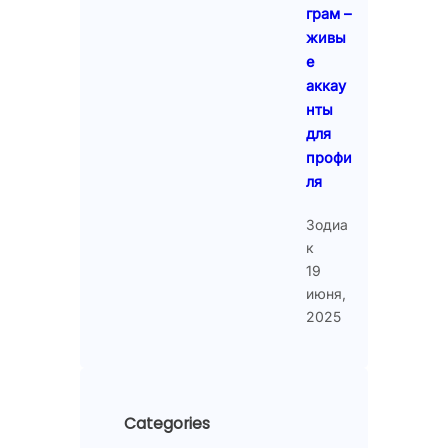
грам –
живы
е
аккау
нты
для
профи
ля
Зодиа
к
19
июня,
2025
Categories