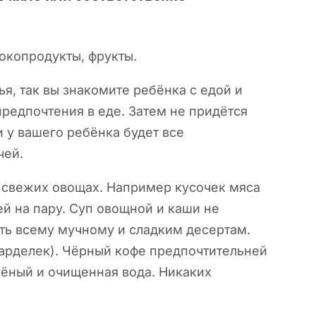
локопродукты, фрукты.
я, так вы знакомите ребёнка с едой и
предпочтения в еде. Затем не придётся
и у вашего ребёнка будет все
чей.
 свежих овощах. Например кусочек мяса
ей на пару. Суп овощной и каши не
ять всему мучному и сладким десертам.
сарделек). Чёрный кофе предпочтительней
елёный и очищенная вода. Никаких