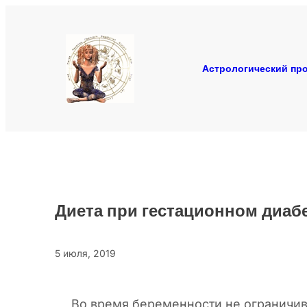
Перейти
к
содержимому
Астрологический про
Диета при гестационном диаб
5 июля, 2019
Во время беременности не ограничива