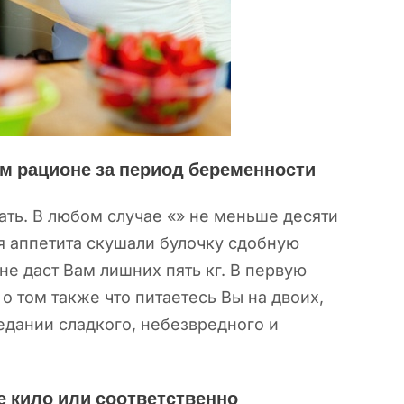
ом рационе за период беременности
рать. В любом случае «» не меньше десяти
ия аппетита скушали булочку сдобную
не даст Вам лишних пять кг. В первую
 том также что питаетесь Вы на двоих,
оедании сладкого, небезвредного и
 кило или соответственно