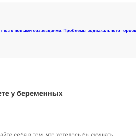
гноз с новыми созвездиями. Проблемы зодиакального горос
ете у беременных
йте себя в том, что хотелось бы скушать