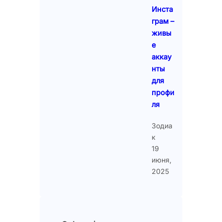
Инста
грам –
живы
е
аккау
нты
для
профи
ля
Зодиа
к
19
июня,
2025