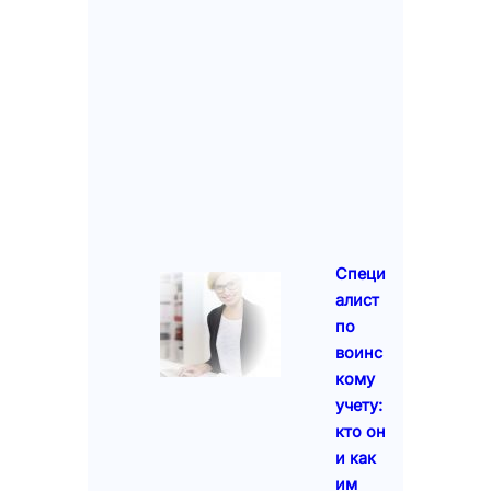
Специ
алист
по
воинс
кому
учету:
кто он
и как
им