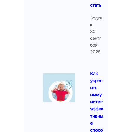
стать
Зодиа
к
30
сентя
бря,
2025
Как
укреп
ить
имму
нитет:
эффек
тивны
е
спосо