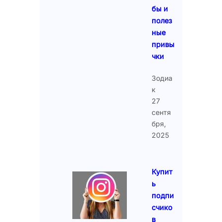
бы и
полез
ные
привы
чки
Зодиа
к
27
сентя
бря,
2025
Купит
ь
подпи
счико
в